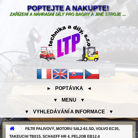
POPTEJTE A NAKUPTE!
ZAŘÍZENÍ A NÁHRADNÍ DÍLY PRO BAGRY A JINÉ STROJE ...
► POPTÁVKA ◄
▼ MENU ▼
▼ VYHLEDÁVÁNÍ A INFORMACE ▼
FILTR PALIVOVÝ, MOTORU S4L2-61.SD, VOLVO EC30,
TAKEUCHI TB015, SCHAEFF HR 4, PELJOB EB12.4