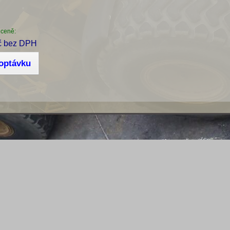
 ceně:
č bez DPH
poptávku