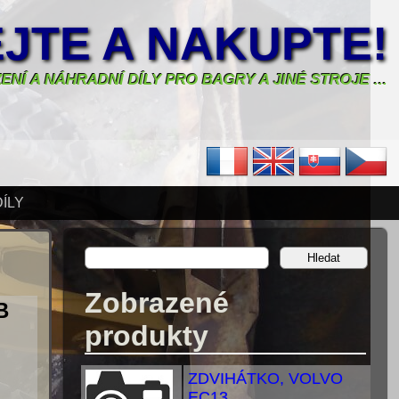
JTE A NAKUPTE!
ENÍ A NÁHRADNÍ DÍLY PRO BAGRY A JINÉ STROJE ...
ÍLY
Zobrazené
B
produkty
ZDVIHÁTKO, VOLVO
EC13...