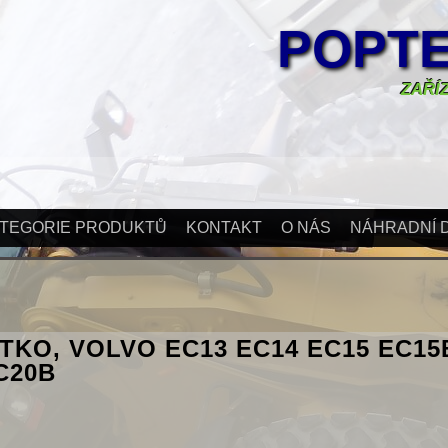
POPTE
ZAŘÍZ
TEGORIE PRODUKTŮ
KONTAKT
O NÁS
NÁHRADNÍ D
TKO, VOLVO EC13 EC14 EC15 EC15
C20B