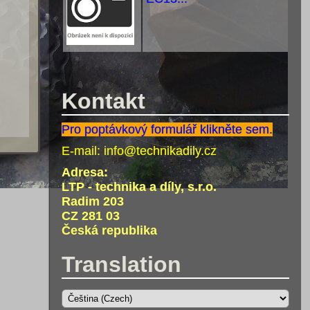
Kontakt
Pro poptávkový formulář klikněte sem.
E-mail:
info@technikadily.cz
Adresa:
LTP - technika a díly, s.r.o.
Radim 203
CZ 281 03
Česká republika
Translation