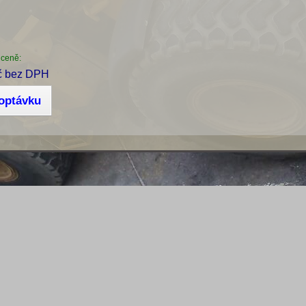
 ceně:
č bez DPH
poptávku