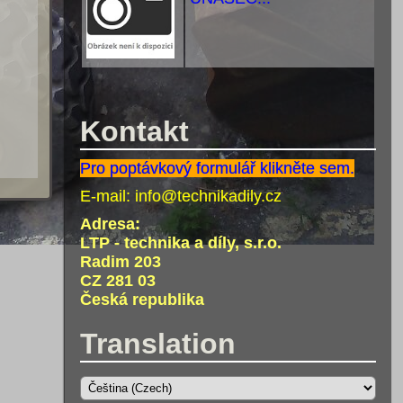
Kontakt
Pro poptávkový formulář klikněte sem.
E-mail:
info@technikadily.cz
Adresa:
LTP - technika a díly, s.r.o.
Radim 203
CZ 281 03
Česká republika
Translation