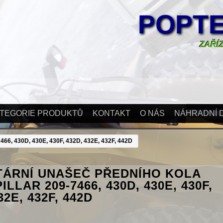
POPTE
ZAŘÍZ
TEGORIE PRODUKTŮ
KONTAKT
O NÁS
NÁHRADNÍ D
430D, 430E, 430F, 432D, 432E, 432F, 442D
TÁRNÍ UNAŠEČ PŘEDNÍHO KOLA
LLAR 209-7466, 430D, 430E, 430F,
32E, 432F, 442D