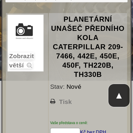
PLANETÁRNÍ
UNAŠEČ PŘEDNÍHO
KOLA
CATERPILLAR 209-
7466, 442E, 450E,
Zobrazit
450F, TH220B,
větší
TH330B
Stav:
Nové
▲
Tisk
Vaše představa o ceně:
Kč bez DPH