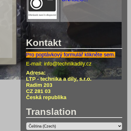
Kontakt
Pro poptávkový formulář klikněte sem.
E-mail:
info@technikadily.cz
Adresa:
LTP - technika a díly, s.r.o.
Radim 203
CZ 281 03
Česká republika
Translation