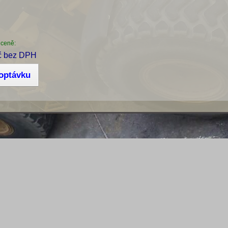
 ceně:
č bez DPH
poptávku