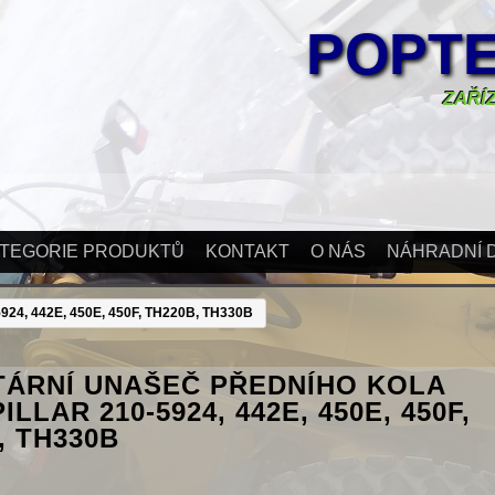
POPTE
ZAŘÍZ
TEGORIE PRODUKTŮ
KONTAKT
O NÁS
NÁHRADNÍ D
, 442E, 450E, 450F, TH220B, TH330B
TÁRNÍ UNAŠEČ PŘEDNÍHO KOLA
LLAR 210-5924, 442E, 450E, 450F,
, TH330B