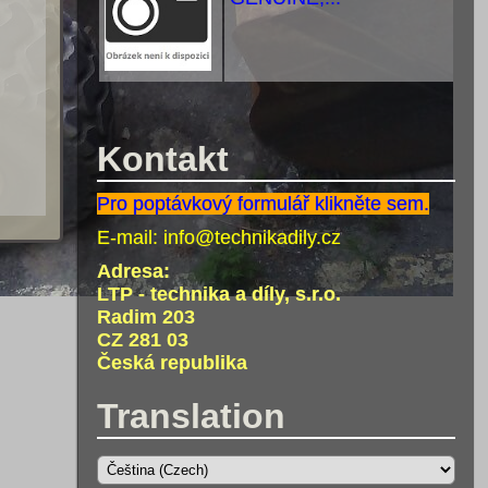
Kontakt
Pro poptávkový formulář klikněte sem.
E-mail:
info@technikadily.cz
Adresa:
LTP - technika a díly, s.r.o.
Radim 203
CZ 281 03
Česká republika
Translation