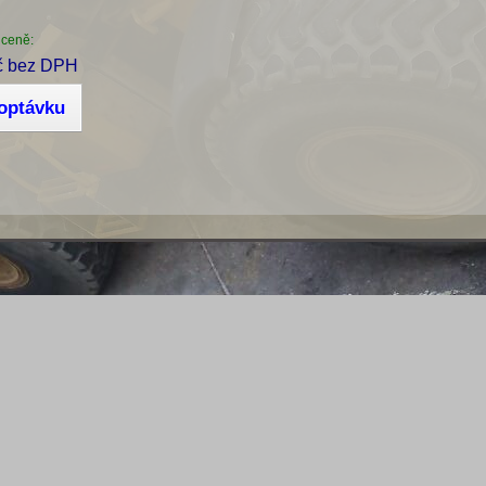
 ceně:
č bez DPH
poptávku