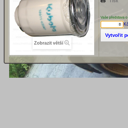
Tisk
Vaše představa o
K
Vytvořit 
Zobrazit větší