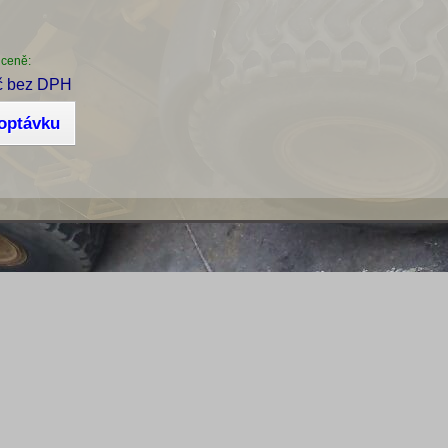
 ceně:
č bez DPH
poptávku