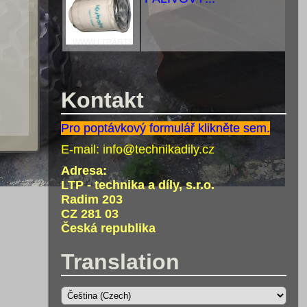
Kontakt
Pro poptávkový formulář klikněte sem.
E-mail:
info@technikadily.cz
Adresa:
LTP - technika a díly, s.r.o.
Radim 203
CZ 281 03
Česká republika
Translation