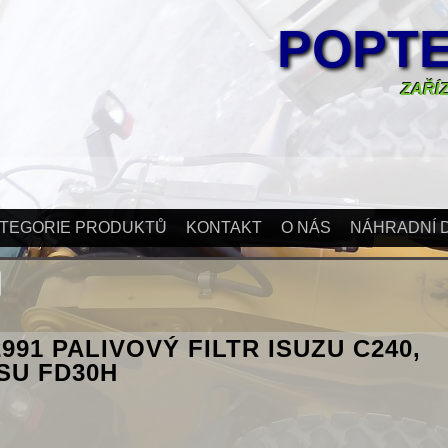
POPTE
ZAŘÍZ
TEGORIE PRODUKTŮ
KONTAKT
O NÁS
NÁHRADNÍ D
2991 PALIVOVÝ FILTR ISUZU C240,
SU FD30H