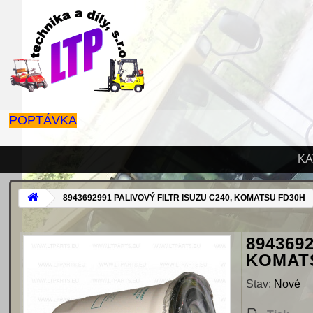
POPTÁVKA
KA
8943692991 PALIVOVÝ FILTR ISUZU C240, KOMATSU FD30H
894369
KOMAT
Stav:
Nové