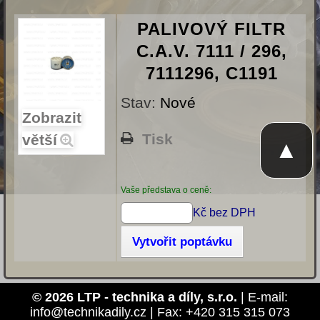
PALIVOVÝ FILTR
C.A.V. 7111 / 296,
7111296, C1191
Stav:
Nové
Zobrazit
Tisk
větší
▲
Vaše představa o ceně:
Kč bez DPH
Vytvořit poptávku
© 2026 LTP - technika a díly, s.r.o.
| E-mail:
info@technikadily.cz | Fax: +420 315 315 073