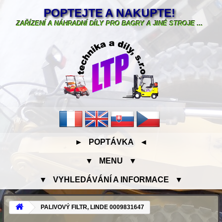
POPTEJTE A NAKUPTE!
ZAŘÍZENÍ A NÁHRADNÍ DÍLY PRO BAGRY A JINÉ STROJE ...
► POPTÁVKA ◄
▼ MENU ▼
▼ VYHLEDÁVÁNÍ A INFORMACE ▼
PALIVOVÝ FILTR, LINDE 0009831647