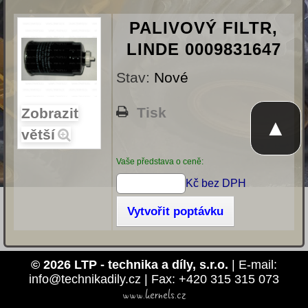
PALIVOVÝ FILTR,
LINDE 0009831647
Stav:
Nové
Tisk
Zobrazit
▲
větší
Vaše představa o ceně:
Kč bez DPH
Vytvořit poptávku
© 2026 LTP - technika a díly, s.r.o.
| E-mail:
info@technikadily.cz | Fax: +420 315 315 073
www.kernels.cz