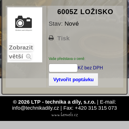
6005Z LOŽISKO
Stav:
Nové
Tisk
Zobrazit
větší
Vaše představa o ceně:
Kč bez DPH
Vytvořit poptávku
© 2026 LTP - technika a díly, s.r.o.
| E-mail:
info@technikadily.cz | Fax: +420 315 315 073
www.kernels.cz