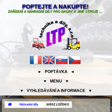
POPTEJTE A NAKUPTE!
ZAŘÍZENÍ A NÁHRADNÍ DÍLY PRO BAGRY A JINÉ STROJE ...
► POPTÁVKA ◄
▼ MENU ▼
▼ VYHLEDÁVÁNÍ A INFORMACE ▼
Náhradní díly
6005Z LOŽISKO