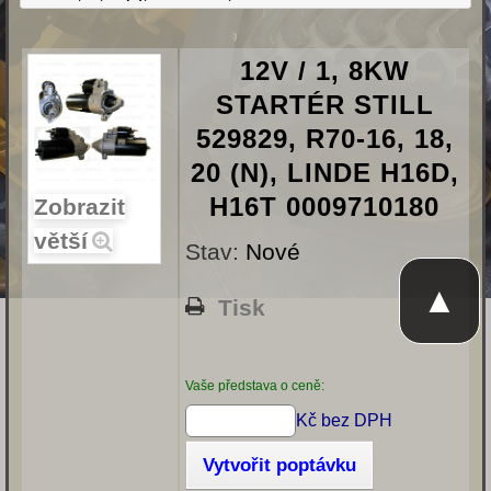
12V / 1, 8KW
STARTÉR STILL
529829, R70-16, 18,
20 (N), LINDE H16D,
H16T 0009710180
Zobrazit
větší
Stav:
Nové
▲
Tisk
Vaše představa o ceně:
Kč bez DPH
Vytvořit poptávku