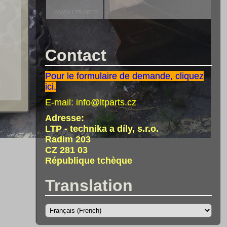
Contact
Pour le formulaire de demande, cliquez
ici.
E-mail:
info@ltparts.cz
Adresse:
LTP - technika a díly, s.r.o.
Radim 203
CZ 281 03
République tchèque
Translation