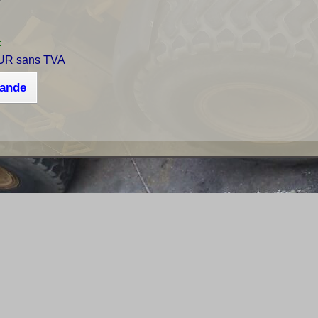
r
:
UR sans TVA
mande