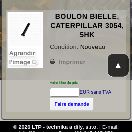
BOULON BIELLE,
CATERPILLAR 3054,
5HK
Condition:
Nouveau
Agrandir
Imprimer
l'image
▲
Votre idée du prix:
EUR sans TVA
Faire demande
© 2026 LTP - technika a díly, s.r.o.
| E-mail: