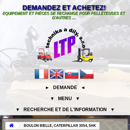
DEMANDEZ ET ACHETEZ!
EQUIPEMENT ET PIÈCES DE RECHANGE POUR PELLETEUSES ET
D'AUTRES ...
► DEMANDE ◄
▼ MENU ▼
▼ RECHERCHE ET DE L'INFORMATION ▼
BOULON BIELLE, CATERPILLAR 3054, 5HK