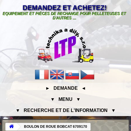
DEMANDEZ ET ACHETEZ!
EQUIPEMENT ET PIÈCES DE RECHANGE POUR PELLETEUSES ET
D'AUTRES ...
► DEMANDE ◄
▼ MENU ▼
▼ RECHERCHE ET DE L'INFORMATION ▼
BOULON DE ROUE BOBCAT 6709170