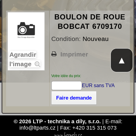
BOULON DE ROUE
BOBCAT 6709170
Condition:
Nouveau
Imprimer
Agrandir
▲
l'image
Votre idée du prix:
EUR sans TVA
Faire demande
© 2026 LTP - technika a díly, s.r.o.
| E-mail:
info@ltparts.cz | Fax: +420 315 315 073
www.kernels.cz