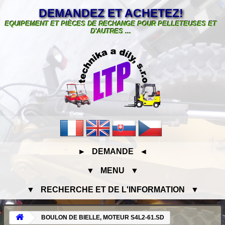
DEMANDEZ ET ACHETEZ!
EQUIPEMENT ET PIÈCES DE RECHANGE POUR PELLETEUSES ET
D'AUTRES ...
► DEMANDE ◄
▼ MENU ▼
▼ RECHERCHE ET DE L'INFORMATION ▼
BOULON DE BIELLE, MOTEUR S4L2-61.SD