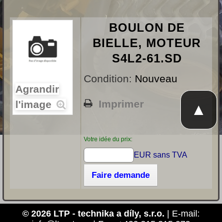
BOULON DE
BIELLE, MOTEUR
S4L2-61.SD
Condition:
Nouveau
Agrandir
Imprimer
l'image
▲
Votre idée du prix:
EUR sans TVA
Faire demande
© 2026 LTP - technika a díly, s.r.o.
| E-mail: