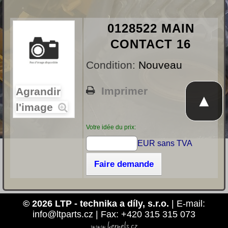
0128522 MAIN
CONTACT 16
Condition:
Nouveau
Imprimer
Agrandir
▲
l'image
Votre idée du prix:
EUR sans TVA
Faire demande
© 2026 LTP - technika a díly, s.r.o.
| E-mail:
info@ltparts.cz | Fax: +420 315 315 073
www.kernels.cz