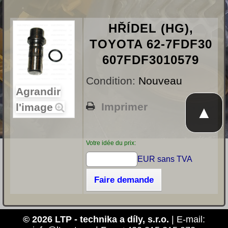
HŘÍDEL (HG),
TOYOTA 62-7FDF30
607FDF3010579
Condition:
Nouveau
Agrandir
Imprimer
l'image
▲
Votre idée du prix:
EUR sans TVA
Faire demande
© 2026 LTP - technika a díly, s.r.o.
| E-mail: