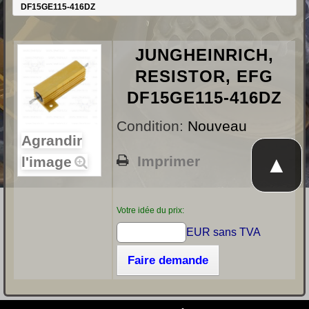
DF15GE115-416DZ
JUNGHEINRICH,
RESISTOR, EFG
DF15GE115-416DZ
Condition:
Nouveau
Agrandir
▲
Imprimer
l'image
Votre idée du prix:
EUR sans TVA
Faire demande