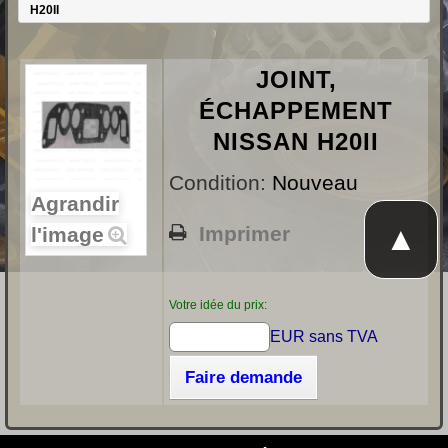
H20II
JOINT,
ÉCHAPPEMENT
NISSAN H20II
Condition:
Nouveau
Agrandir
▲
Imprimer
l'image
Votre idée du prix:
EUR sans TVA
Faire demande