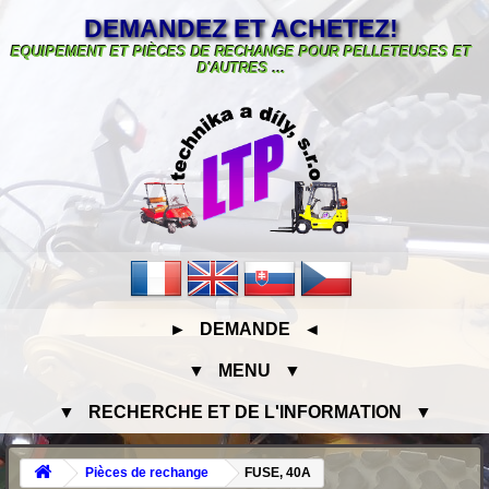
DEMANDEZ ET ACHETEZ!
EQUIPEMENT ET PIÈCES DE RECHANGE POUR PELLETEUSES ET
D'AUTRES ...
► DEMANDE ◄
▼ MENU ▼
▼ RECHERCHE ET DE L'INFORMATION ▼
Pièces de rechange
FUSE, 40A