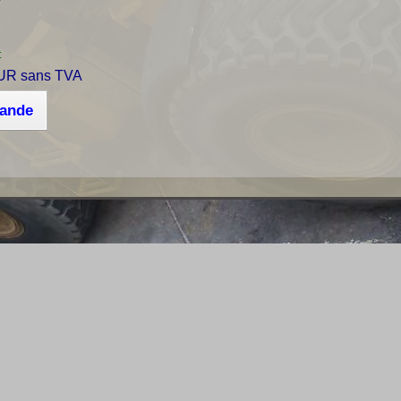
r
:
UR sans TVA
mande