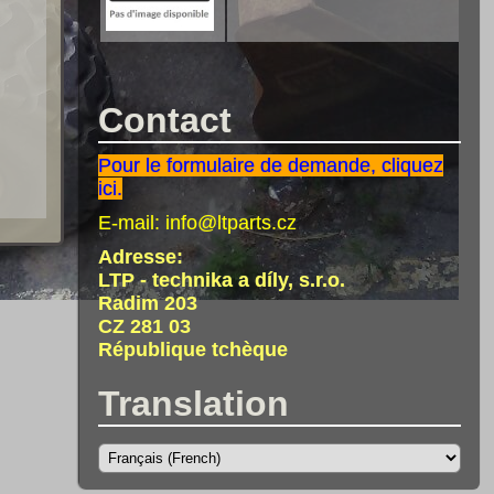
Contact
Pour le formulaire de demande, cliquez
ici.
E-mail:
info@ltparts.cz
Adresse:
LTP - technika a díly, s.r.o.
Radim 203
CZ 281 03
République tchèque
Translation