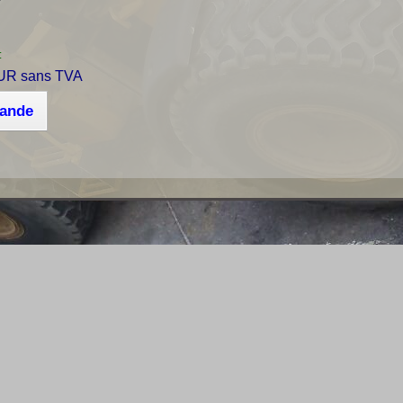
r
:
UR sans TVA
mande