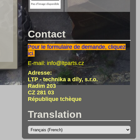
Contact
Pour le formulaire de demande, cliquez
ici.
E-mail:
info@ltparts.cz
Adresse:
LTP - technika a díly, s.r.o.
Radim 203
CZ 281 03
République tchèque
Translation