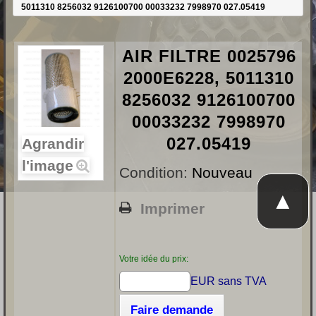
5011310 8256032 9126100700 00033232 7998970 027.05419
AIR FILTRE 0025796
2000E6228, 5011310
8256032 9126100700
00033232 7998970
027.05419
Agrandir
l'image
Condition:
Nouveau
▲
Imprimer
Votre idée du prix:
EUR sans TVA
Faire demande