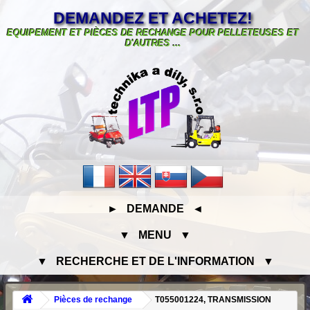
DEMANDEZ ET ACHETEZ!
EQUIPEMENT ET PIÈCES DE RECHANGE POUR PELLETEUSES ET
D'AUTRES ...
► DEMANDE ◄
▼ MENU ▼
▼ RECHERCHE ET DE L'INFORMATION ▼
Pièces de rechange
T055001224, TRANSMISSION