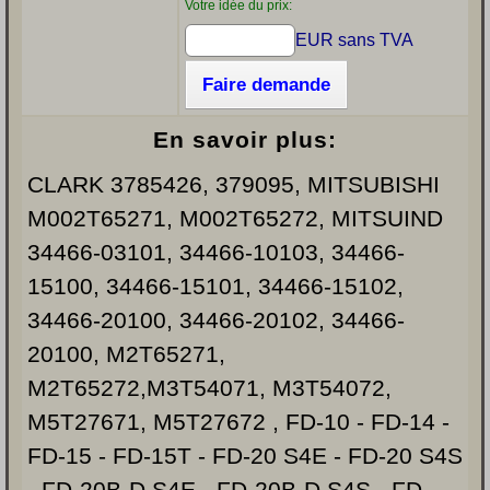
Votre idée du prix:
EUR sans TVA
Faire demande
En savoir plus:
CLARK 3785426, 379095, MITSUBISHI
M002T65271, M002T65272, MITSUIND
34466-03101, 34466-10103, 34466-
15100, 34466-15101, 34466-15102,
34466-20100, 34466-20102, 34466-
20100, M2T65271,
M2T65272,M3T54071, M3T54072,
M5T27671, M5T27672 , FD-10 - FD-14 -
FD-15 - FD-15T - FD-20 S4E - FD-20 S4S
- FD-20B-D S4E - FD-20B-D S4S - FD-