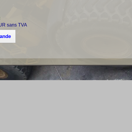
r
:
UR sans TVA
mande