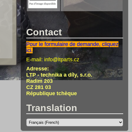
Contact
Pour le formulaire de demande, cliquez
ici.
E-mail:
info@ltparts.cz
Adresse:
LTP - technika a díly, s.r.o.
Radim 203
CZ 281 03
République tchèque
Translation