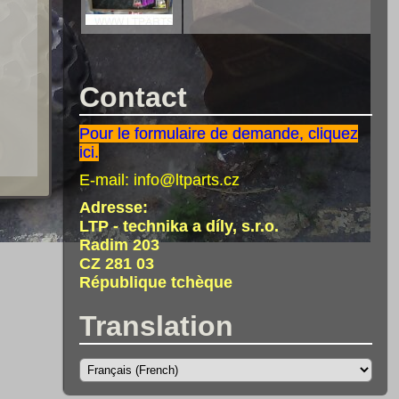
Contact
Pour le formulaire de demande, cliquez
ici.
E-mail:
info@ltparts.cz
Adresse:
LTP - technika a díly, s.r.o.
Radim 203
CZ 281 03
République tchèque
Translation