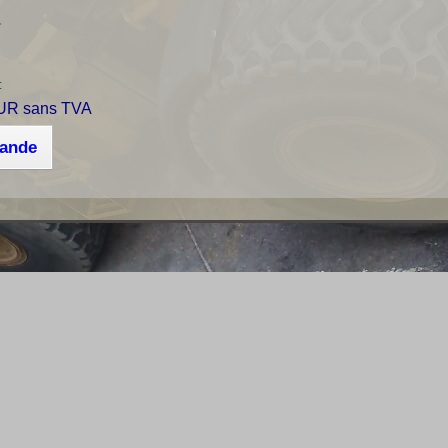
r
:
UR sans TVA
mande