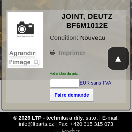
JOINT, DEUTZ
BF6M1012E
Condition:
Nouveau
Imprimer
Agrandir
▲
l'image
Votre idée du prix:
EUR sans TVA
Faire demande
© 2026 LTP - technika a díly, s.r.o.
| E-mail:
info@ltparts.cz | Fax: +420 315 315 073
www.kernels.cz