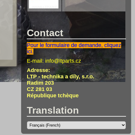
Contact
Pour le formulaire de demande, cliquez
ici.
E-mail:
info@ltparts.cz
Adresse:
LTP - technika a díly, s.r.o.
Radim 203
CZ 281 03
République tchèque
Translation