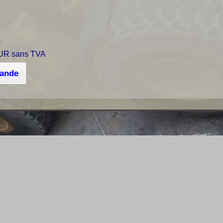
r
:
UR sans TVA
mande