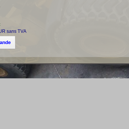
r
:
UR sans TVA
mande