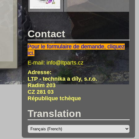
Contact
Pour le formulaire de demande, cliquez
ici.
E-mail:
info@ltparts.cz
Adresse:
LTP - technika a díly, s.r.o.
Radim 203
CZ 281 03
République tchèque
Translation