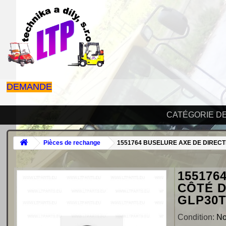
DEMANDE
CATÉGORIE D
Pièces de rechange
1551764 BUSELURE AXE DE DIRECTI
155176
CÔTÉ D
GLP30
Condition:
N