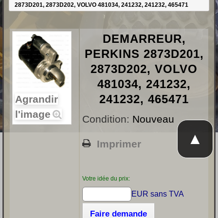
2873D201, 2873D202, VOLVO 481034, 241232, 241232, 465471
DEMARREUR,
PERKINS 2873D201,
2873D202, VOLVO
481034, 241232,
241232, 465471
Agrandir
l'image
Condition:
Nouveau
▲
Imprimer
Votre idée du prix:
EUR sans TVA
Faire demande