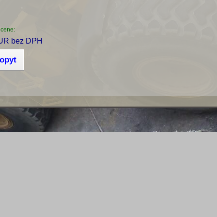
 cene:
UR bez DPH
dopyt