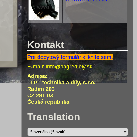
Kontakt
Pre dopytový formulár kliknite sem.
E-mail:
info@bagrediely.sk
Adresa:
LTP - technika a díly, s.r.o.
Radim 203
CZ 281 03
Česká republika
Translation