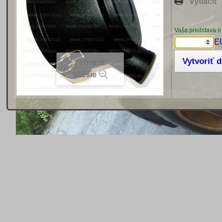
Vytlačiť
Vaša predstava o
E
Vytvoriť 
Zobraziť
väčšie