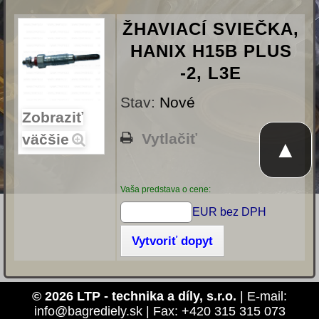
ŽHAVIACÍ SVIEČKA,
HANIX H15B PLUS
-2, L3E
Stav:
Nové
Zobraziť
Vytlačiť
väčšie
▲
Vaša predstava o cene:
EUR bez DPH
Vytvoriť dopyt
© 2026 LTP - technika a díly, s.r.o.
| E-mail:
info@bagrediely.sk | Fax: +420 315 315 073