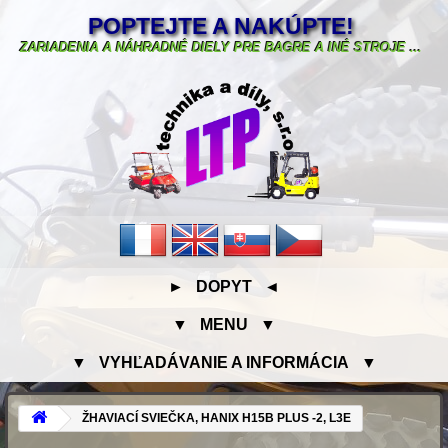
POPTEJTE A NAKÚPTE!
ZARIADENIA A NÁHRADNÉ DIELY PRE BAGRE A INÉ STROJE ...
► DOPYT ◄
▼ MENU ▼
▼ VYHĽADÁVANIE A INFORMÁCIA ▼
ŽHAVIACÍ SVIEČKA, HANIX H15B PLUS -2, L3E