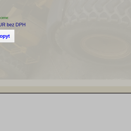
 cene:
UR bez DPH
dopyt