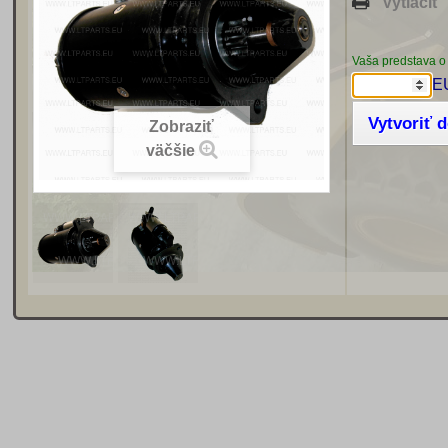
Vytlačiť
Vaša predstava o
E
Vytvoriť 
Zobraziť
väčšie