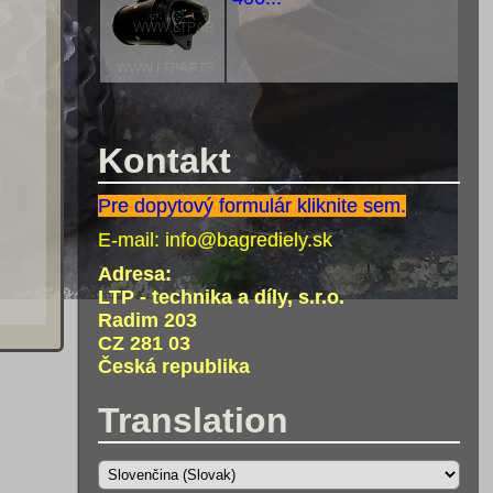
Kontakt
Pre dopytový formulár kliknite sem.
E-mail:
info@bagrediely.sk
Adresa:
LTP - technika a díly, s.r.o.
Radim 203
CZ 281 03
Česká republika
Translation