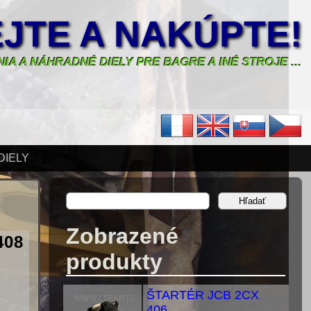
JTE A NAKÚPTE!
IA A NÁHRADNÉ DIELY PRE BAGRE A INÉ STROJE ...
DIELY
Zobrazené
408
produkty
ŠTARTÉR JCB 2CX
406...