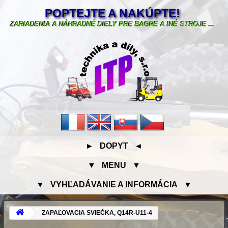
POPTEJTE A NAKÚPTE!
ZARIADENIA A NÁHRADNÉ DIELY PRE BAGRE A INÉ STROJE ...
► DOPYT ◄
▼ MENU ▼
▼ VYHĽADÁVANIE A INFORMÁCIA ▼
ZAPAĽOVACIA SVIEČKA, Q14R-U11-4