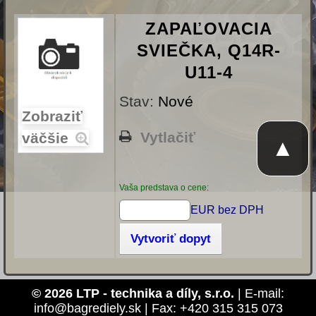
ZAPAĽOVACIA
SVIEČKA, Q14R-
U11-4
Stav:
Nové
Zobraziť
Vytlačiť
väčšie
▲
Vaša predstava o cene:
EUR bez DPH
Vytvoriť dopyt
© 2026 LTP - technika a díly, s.r.o.
| E-mail:
info@bagrediely.sk | Fax: +420 315 315 073