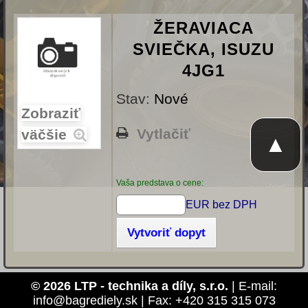
ŽERAVIACA
SVIEČKA, ISUZU
4JG1
Stav:
Nové
Zobraziť
Vytlačiť
väčšie
▲
Vaša predstava o cene:
EUR bez DPH
Vytvoriť dopyt
© 2026 LTP - technika a díly, s.r.o.
| E-mail:
info@bagrediely.sk | Fax: +420 315 315 073