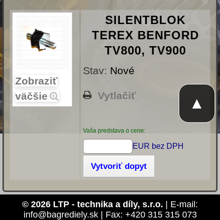
SILENTBLOK
TEREX BENFORD
TV800, TV900
Stav:
Nové
Zobraziť
Vytlačiť
väčšie
▲
Vaša predstava o cene:
EUR bez DPH
Vytvoriť dopyt
© 2026 LTP - technika a díly, s.r.o.
| E-mail:
info@bagrediely.sk | Fax: +420 315 315 073