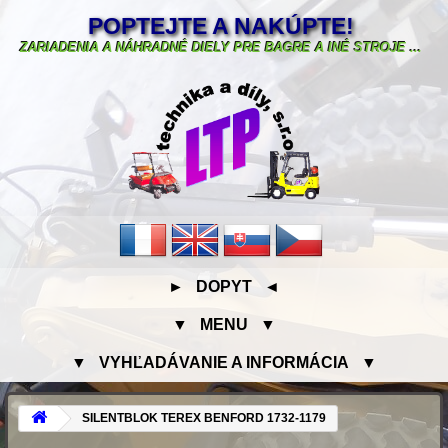
POPTEJTE A NAKÚPTE!
ZARIADENIA A NÁHRADNÉ DIELY PRE BAGRE A INÉ STROJE ...
► DOPYT ◄
▼ MENU ▼
▼ VYHĽADÁVANIE A INFORMÁCIA ▼
SILENTBLOK TEREX BENFORD 1732-1179