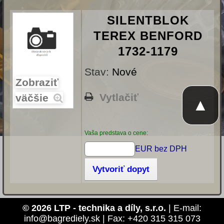
SILENTBLOK
TEREX BENFORD
1732-1179
Stav:
Nové
Zobraziť
Vytlačiť
väčšie
▲
Vaša predstava o cene:
EUR bez DPH
Vytvoriť dopyt
© 2026 LTP - technika a díly, s.r.o.
| E-mail:
info@bagrediely.sk | Fax: +420 315 315 073