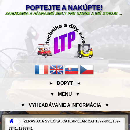
POPTEJTE A NAKÚPTE!
ZARIADENIA A NÁHRADNÉ DIELY PRE BAGRE A INÉ STROJE ...
► DOPYT ◄
▼ MENU ▼
▼ VYHĽADÁVANIE A INFORMÁCIA ▼
ŽERAVIACA SVIEČKA, CATERPILLAR CAT 1397-841, 139-
7841, 1397841