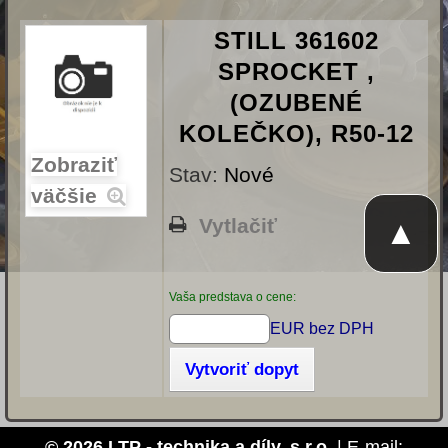
STILL 361602
SPROCKET ,
(OZUBENÉ
KOLEČKO), R50-12
Zobraziť
Stav:
Nové
väčšie
Vytlačiť
▲
Vaša predstava o cene:
EUR bez DPH
Vytvoriť dopyt
© 2026 LTP - technika a díly, s.r.o.
| E-mail: