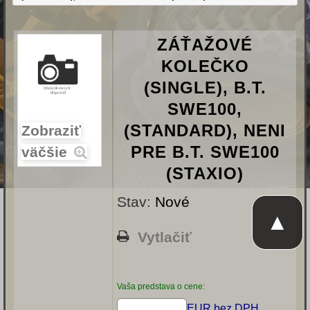
ZÁŤAŽOVÉ
KOLEČKO
(SINGLE), B.T.
SWE100,
(STANDARD), NENI
Zobraziť
PRE B.T. SWE100
väčšie
(STAXIO)
Stav:
Nové
▲
Vytlačiť
Vaša predstava o cene:
EUR bez DPH