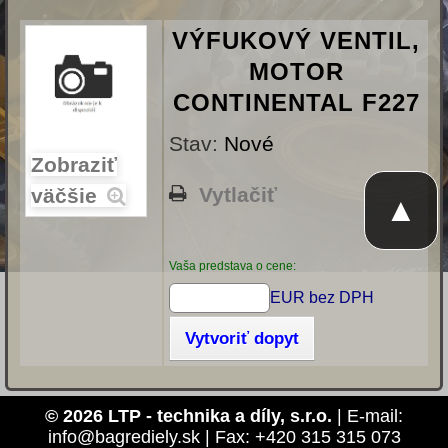
VÝFUKOVÝ VENTIL,
MOTOR
CONTINENTAL F227
Stav:
Nové
Zobraziť
Vytlačiť
väčšie
▲
Vaša predstava o cene:
EUR bez DPH
Vytvoriť dopyt
© 2026 LTP - technika a díly, s.r.o.
| E-mail:
info@bagrediely.sk | Fax: +420 315 315 073