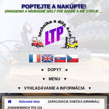
POPTEJTE A NAKÚPTE!
ZARIADENIA A NÁHRADNÉ DIELY PRE BAGRE A INÉ STROJE ...
► DOPYT ◄
▼ MENU ▼
▼ VYHĽADÁVANIE A INFORMÁCIA ▼
Náhradné diely
ZAPAĽOVACIA SVIEČKA (ORIGINÁL)
JUNGHEINRICH TFG 316