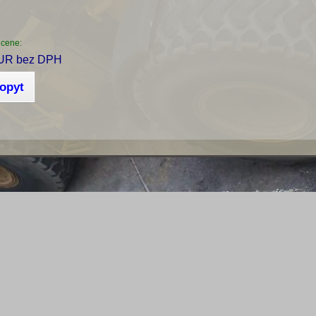
 cene:
UR bez DPH
dopyt