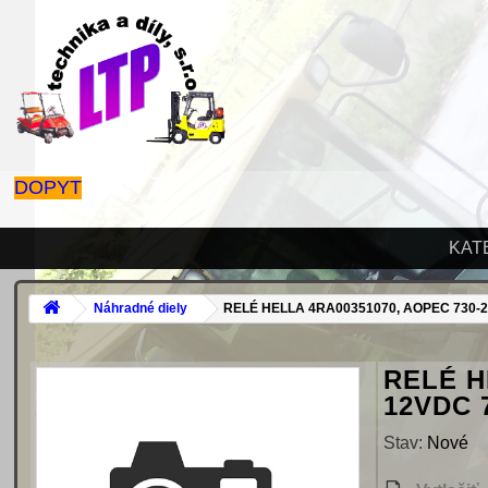
DOPYT
KAT
Náhradné diely
RELÉ HELLA 4RA00351070, AOPEC 730-2
RELÉ H
12VDC 
Stav:
Nové