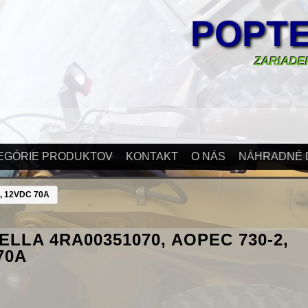
POPTE
ZARIADEN
EGÓRIE PRODUKTOV
KONTAKT
O NÁS
NÁHRADNÉ 
, 12VDC 70A
ELLA 4RA00351070, AOPEC 730-2,
70A