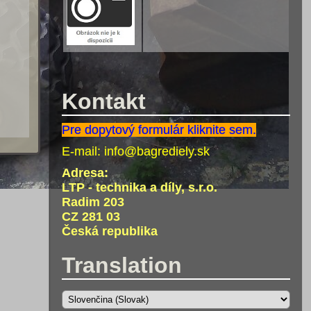
Kontakt
Pre dopytový formulár kliknite sem.
E-mail:
info@bagrediely.sk
Adresa:
LTP - technika a díly, s.r.o.
Radim 203
CZ 281 03
Česká republika
Translation