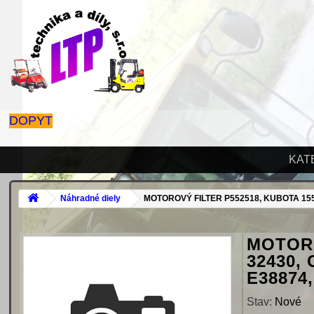
DOPYT
KAT
Náhradné diely
MOTOROVÝ FILTER P552518, KUBOTA 1552
MOTORO
32430,
E38874,
Stav:
Nové