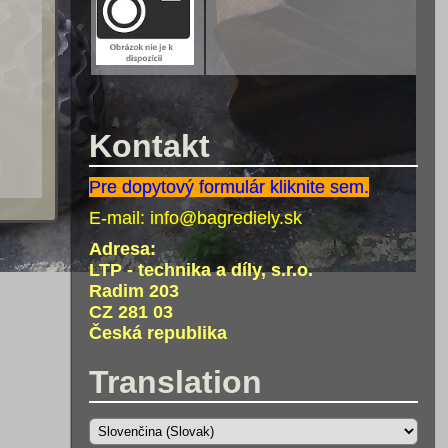
Kontakt
Pre dopytový formulár kliknite sem.
E-mail:
info@bagrediely.sk
Adresa:
LTP - technika a díly, s.r.o.
Radim 203
CZ 281 03
Česká republika
Translation