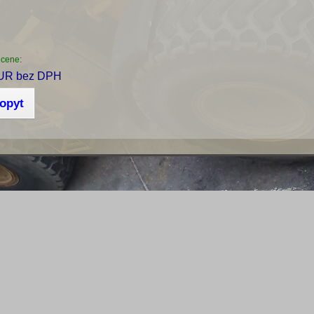
 cene:
UR bez DPH
dopyt