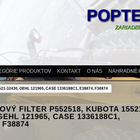
POPTE
ZARIADEN
EGÓRIE PRODUKTOV
KONTAKT
O NÁS
NÁHRADNÉ 
1-32430, GEHL 121965, CASE 1336188C1, E38874, F38874
VÝ FILTER P552518, KUBOTA 1552
 GEHL 121965, CASE 1336188C1,
 F38874