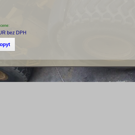
 cene:
UR bez DPH
dopyt