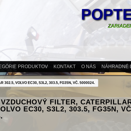
POPTE
ZARIADEN
EGÓRIE PRODUKTOV
KONTAKT
O NÁS
NÁHRADNÉ 
302.5, VOLVO EC30, S3L2, 303.5, FG35N, VČ. 5000024.
 VZDUCHOVÝ FILTER, CATERPILLA
VOLVO EC30, S3L2, 303.5, FG35N, VČ
.