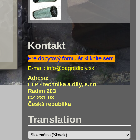
Kontakt
Pre dopytový formulár kliknite sem.
E-mail:
info@bagrediely.sk
Adresa:
LTP - technika a díly, s.r.o.
Radim 203
CZ 281 03
Česká republika
Translation