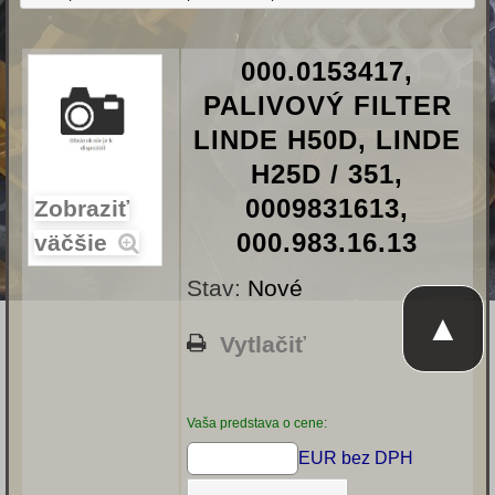
000.0153417,
PALIVOVÝ FILTER
LINDE H50D, LINDE
H25D / 351,
0009831613,
Zobraziť
000.983.16.13
väčšie
Stav:
Nové
▲
Vytlačiť
Vaša predstava o cene:
EUR bez DPH