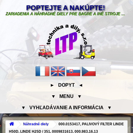
POPTEJTE A NAKÚPTE!
ZARIADENIA A NÁHRADNÉ DIELY PRE BAGRE A INÉ STROJE ...
► DOPYT ◄
▼ MENU ▼
▼ VYHĽADÁVANIE A INFORMÁCIA ▼
Náhradné diely
000.0153417, PALIVOVÝ FILTER LINDE
H50D, LINDE H25D / 351, 0009831613, 000.983.16.13